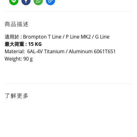
商品描述
適用於 :
B
rompton T Line / P Line MK2 /
G Line
最大荷重 : 15 KG
Material: 6AL-4V Titanium / Aluminum 6061T651
Weight: 90 g
了解更多