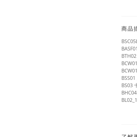
商品
BSC0
BAS
BTH0
BCW
BCW0
BSS0
BS0
BHC0
BL02
了解